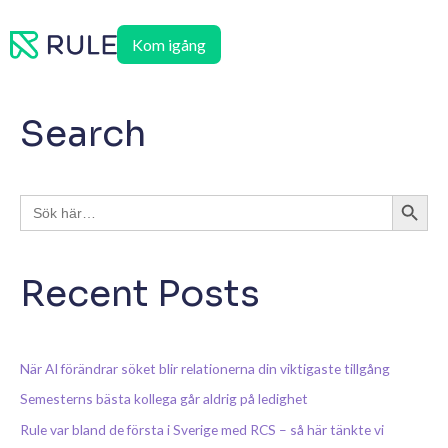
Hoppa
till
Kom igång
innehåll
Search
Sökknap
Sök
efter:
Recent Posts
När AI förändrar söket blir relationerna din viktigaste tillgång
Semesterns bästa kollega går aldrig på ledighet
Rule var bland de första i Sverige med RCS – så här tänkte vi