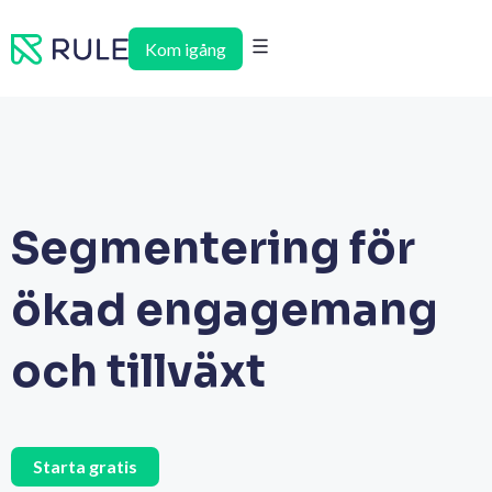
Hoppa
till
Kom igång
innehåll
Segmentering för
ökad engagemang
och tillväxt
Starta gratis