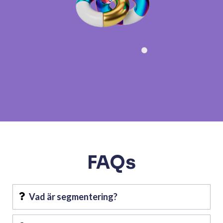
FAQs
Vad är segmentering?