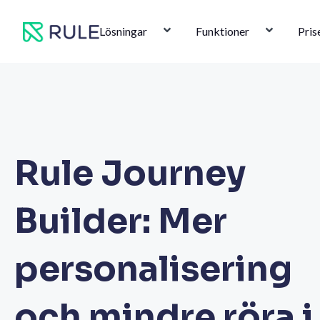
Hoppa
till
Lösningar
Funktioner
Pris
innehåll
Rule Journey
Builder: Mer
personalisering
och mindre röra i