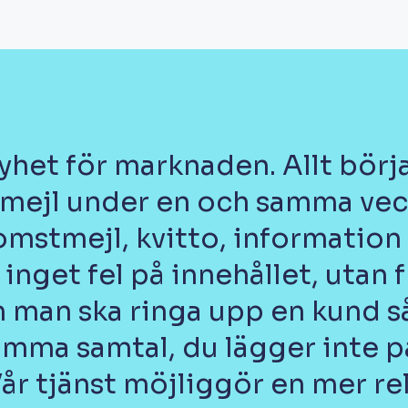
yhet för marknaden. Allt börj
6 mejl under en och samma vec
omstmejl, kvitto, information
inget fel på innehållet, utan
 man ska ringa upp en kund s
samma samtal, du lägger inte p
Vår tjänst möjliggör en mer r