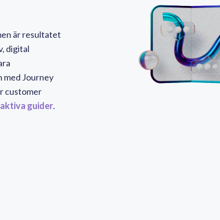
en är resultatet
 digital
ara
h med Journey
ör customer
raktiva guider
.