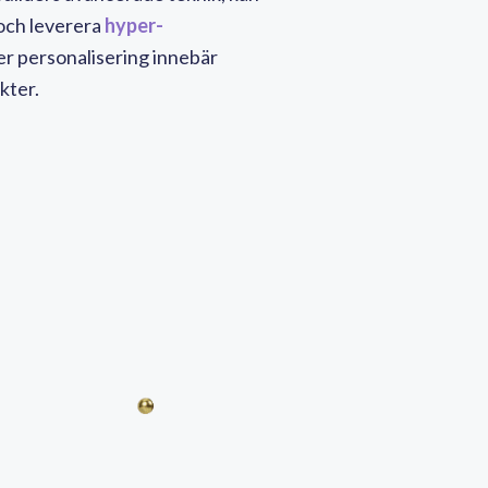
å och leverera
hyper-
er personalisering innebär
kter.