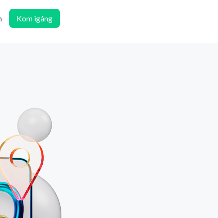
n
Kom igång