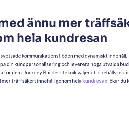
 med ännu mer träffsäk
m hela kundresan
ansvetsade
kommunikationsflöden med dynamiskt innehåll. 
upa din kundpersonalisering och leverera noga utvalda buds
anta för dem. Journey Builders teknik väljer ut innehållssek
d mer träffsäkert innehåll genom hela
kundresan
, ökar du