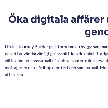
Öka digitala affärer
geno
I Rules Journey Builder plattform kan du bygga samm
och ett användarvänligt gränssnitt, kan du enkelt fördj
vill ta emot en massa mail i sin inbox, som inte är relev
mottagaren och slår ihop dem i ett och samma mail. Me
affärerna.