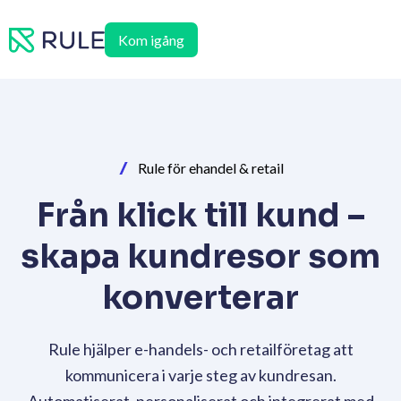
Hoppa
till
Kom igång
innehåll
Rule för ehandel & retail
Från klick till kund –
skapa kundresor som
konverterar
Rule hjälper e-handels- och retailföretag att
kommunicera i varje steg av kundresan.