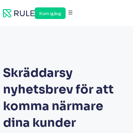
Hoppa
till
Kom igång
innehåll
Skräddarsy
nyhetsbrev för att
komma närmare
dina kunder