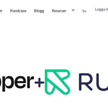
Logga i
er
Kundcase
Blogg
Resurser
Sv