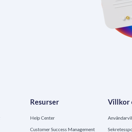
Resurser
Villkor
g
Help Center
Användarvil
Customer Success Management
Sekretesspo