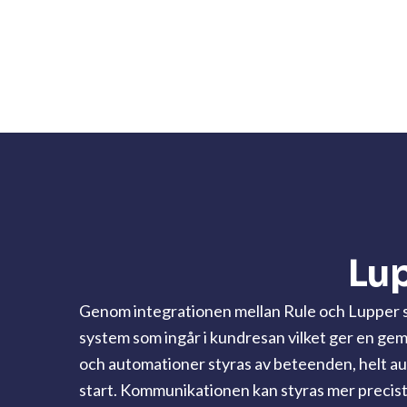
Lup
Genom integrationen mellan Rule och Lupper s
system som ingår i kundresan vilket ger en ge
och automationer styras av beteenden, helt aut
start. Kommunikationen kan styras mer precist o