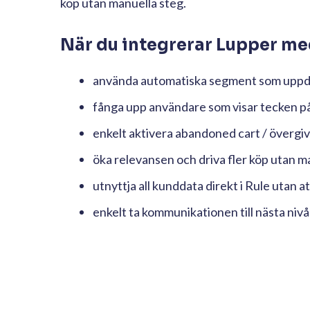
köp utan manuella steg.
När du integrerar Lupper me
använda automatiska segment som uppdate
fånga upp användare som visar tecken på
enkelt aktivera abandoned cart / övergive
öka relevansen och driva fler köp utan m
utnyttja all kunddata direkt i Rule utan 
enkelt ta kommunikationen till nästa niv