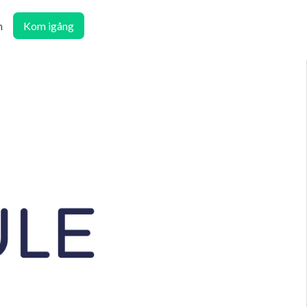
n
Kom igång