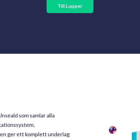
Till Lupper
nseald som samlar alla
kationssystem,
men ger ett komplett underlag