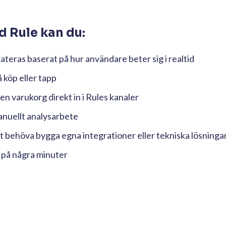
d Rule kan du:
ras baserat på hur användare beter sig i realtid
 köp eller tapp
n varukorg direkt in i Rules kanaler
anuellt analysarbete
att behöva bygga egna integrationer eller tekniska lösninga
å på några minuter