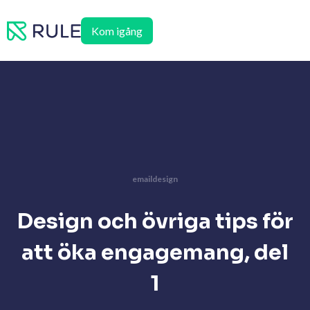
Hoppa
till
Kom igång
innehåll
emaildesign
Design och övriga tips för
att öka engagemang, del
1