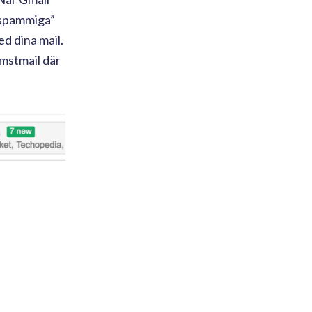
 ”spammiga”
ed dina mail.
omstmail där