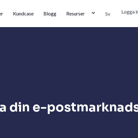
Logga i
er
Kundcase
Blogg
Resurser
Sv
tra din e-postmarknads