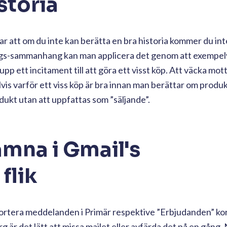
storia
 att om du inte kan berätta en bra historia kommer du in
ngs-sammanhang kan man applicera det genom att exempelv
upp ett incitament till att göra ett visst köp. Att väcka mo
is varför ett viss köp är bra innan man berättar om produk
rodukt utan att uppfattas som ”säljande”.
amna i Gmail's
flik
sortera meddelanden i Primär respektive ”Erbjudanden” k
är det lätt att missa mailet eller avfärda det på en gång.