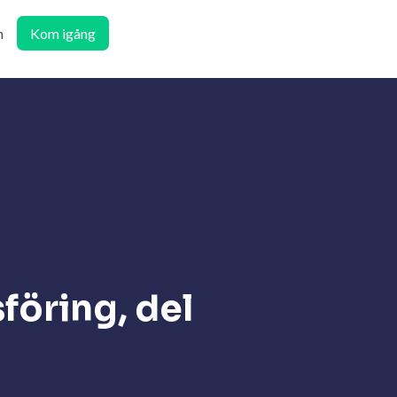
n
Kom igång
föring, del