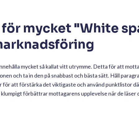
d för mycket "White s
marknadsföring
innehålla mycket så kallat vitt utrymme. Detta för att mott
nen och ta in den på snabbast och bästa sätt. Håll paragr
 för att förstärka det viktigaste och använd punktlistor dä
 klumpigt förbättrar mottagarens upplevelse när de läser d