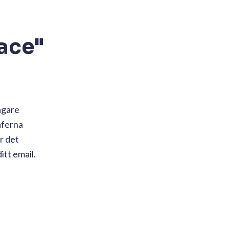
pace"
agare
aferna
r det
itt email.