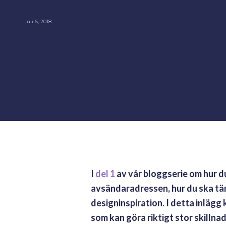
juli 6, 2018
I
del 1
av vår bloggserie om hur du
avsändaradressen, hur du ska tän
designinspiration. I detta inlägg
som kan göra riktigt stor skillnad