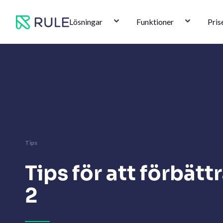
Hoppa
till
Lösningar
Funktioner
Pris
innehåll
Tips
Tips för att förbät
2