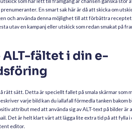
utskick som har lett till framgång är chansen ganska stor a
prenumeranter. En smart sak här är då att skicka om utskick
en och använda denna möjlighet till att förbättra receptet
esta utav en kampanj eller utskick som redan smakat på fr
 ALT-fältet i din e-
sföring
å rätt sätt. Detta är speciellt fallet på smala skärmar som 
kriver varje bild kan du iallafall förmedla tanken bakom bil
sitiv attribut med att använda sig av ALT-text på bilder är 
 Det är helt klart värt att lägga lite extra tid på att fylla i 
tent editor.