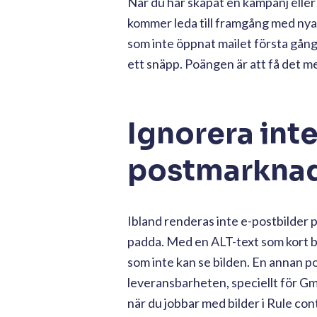
När du har skapat en kampanj eller 
kommer leda till framgång med nya 
som inte öppnat mailet första gång
ett snäpp. Poängen är att få det m
Ignorera inte
postmarknad
Ibland renderas inte e-postbilder p
padda. Med en ALT-text som kort bes
som inte kan se bilden. En annan po
leveransbarheten, speciellt för Gmail.
när du jobbar med bilder i Rule con