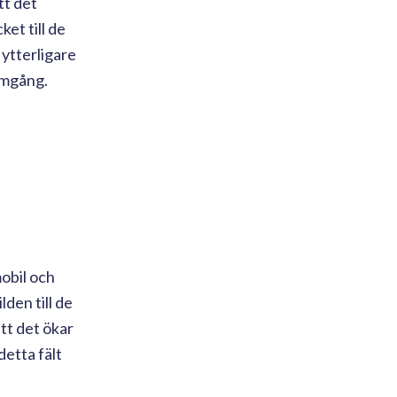
tt det
et till de
 ytterligare
amgång.
mobil och
den till de
att det ökar
detta fält