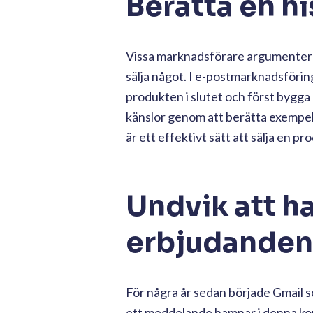
Berätta en hi
Vissa marknadsförare argumenterar
sälja något. I e-postmarknadsföri
produkten i slutet och först bygga 
känslor genom att berätta exempelv
är ett effektivt sätt att sälja en p
Undvik att h
erbjudanden 
För några år sedan började Gmail 
ett meddelande hamnar i denna korg 