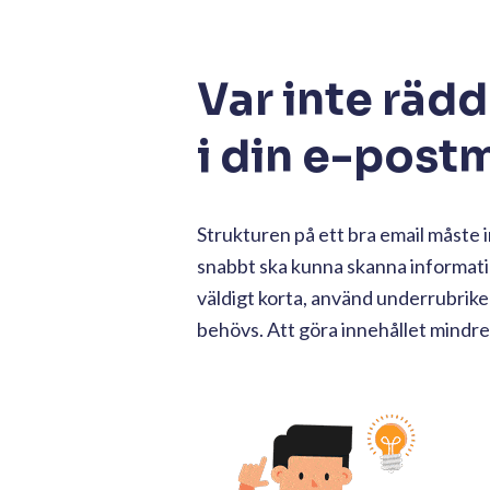
Var inte räd
i din e-post
Strukturen på ett bra email måste 
snabbt ska kunna skanna informatio
väldigt korta, använd underrubriker
behövs. Att göra innehållet mindre