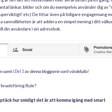
 antal länkar, bilder och om du exempelvis använder dig av
! Superviktigt! etc) De tittar även på tidigare engagemang m
a sannolikheten är att addera en simpel mening i ditt välk
l din avsändare i sin adressbok.
an samt i
Del 1
av denna bloggserie varit värdefulla!
rknadsföring Rule?
pptäck hur smidigt det är att komma igång med smart