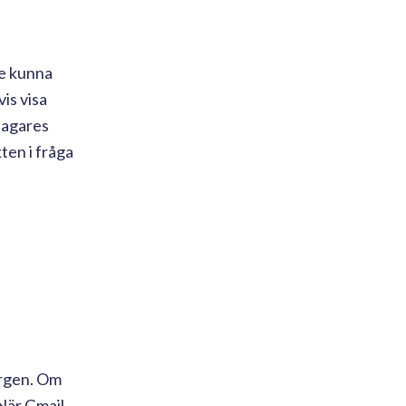
te kunna
is visa
ttagares
ten i fråga
orgen. Om
 När Gmail