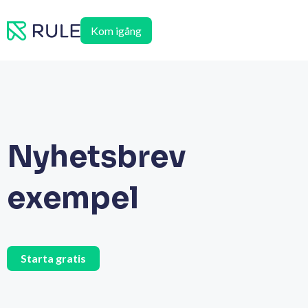
Hoppa
till
Kom igång
innehåll
Nyhetsbrev
exempel
Starta gratis