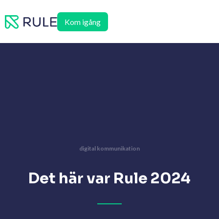
Hoppa
till
Kom igång
innehåll
digital kommunikation
Det här var Rule 2024