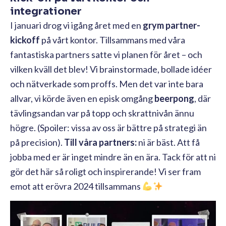
integrationer
I januari drog vi igång året med en
grym partner-
kickoff
på vårt kontor. Tillsammans med våra
fantastiska partners satte vi planen för året – och
vilken kväll det blev! Vi brainstormade, bollade idéer
och nätverkade som proffs. Men det var inte bara
allvar, vi körde även en episk omgång
beerpong
, där
tävlingsandan var på topp och skrattnivån ännu
högre. (Spoiler: vissa av oss är bättre på strategi än
på precision).
Till våra partners:
ni är bäst. Att få
jobba med er är inget mindre än en ära. Tack för att ni
gör det här så roligt och inspirerande! Vi ser fram
emot att erövra 2024 tillsammans