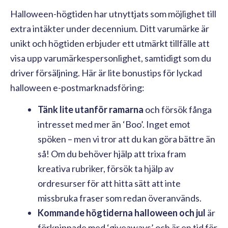
Halloween-högtiden har utnyttjats som möjlighet till
extra intäkter under decennium. Ditt varumärke är
unikt och högtiden erbjuder ett utmärkt tillfälle att
visa upp varumärkespersonlighet, samtidigt som du
driver försäljning. Här är lite bonustips för lyckad
halloween e-postmarknadsföring:
Tänk lite utanför ramarna
och försök fånga
intresset med mer än ‘Boo’. Inget emot
spöken – men vi tror att du kan göra bättre än
så! Om du behöver hjälp att trixa fram
kreativa rubriker, försök ta hjälp av
ordresurser för att hitta sätt att inte
missbruka fraser som redan överanvänds.
Kommande högtiderna halloween och jul
är
förknippade med ‘giveaways’ och är en tid för