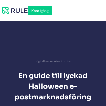
Hoppa
till
Kom igång
innehåll
digital kommunikation tips
En guide till lyckad
Halloween e-
postmarknadsföring