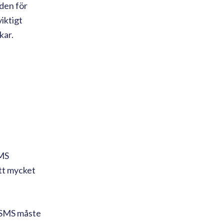
den för
iktigt
kar.
SMS
ett mycket
i SMS måste