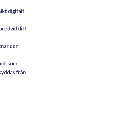
kt digitalt
bredvid ditt
t
knar den
oll som
kyddas från