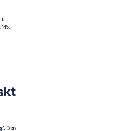
lig
 SMS.
skt
ig”. Den