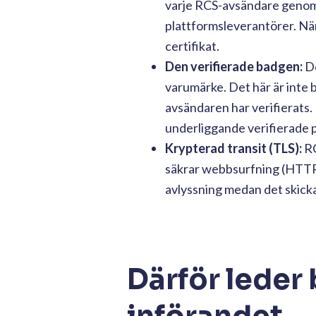
varje RCS-avsändare genomg
plattformsleverantörer. När 
certifikat.
Den verifierade badgen:
De
varumärke. Det här är inte b
avsändaren har verifierats
underliggande verifierade p
Krypterad transit (TLS):
RC
säkrar webbsurfning (HTTPS
avlyssning medan det skick
Därför leder