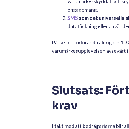
varumärkesskyddat och kry
engagemang.
SMS
som det universella 
datatäckning eller använder
På så sätt förlorar du aldrig din 
varumärkesupplevelsen avsevärt för
Slutsats: Fö
krav
I takt med att bedrägerierna blir a