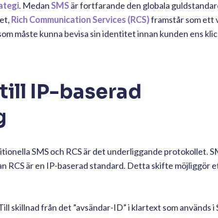
ategi
. Medan
SMS
är fortfarande den globala guldstandar
het,
Rich Communication Services (RCS)
framstår som ett v
som måste kunna bevisa sin identitet innan kunden ens klic
ill IP-baserad
g
ditionella SMS och RCS är det underliggande protokollet. 
n RCS är en IP-baserad standard. Detta skifte möjliggör 
Till skillnad från det ”avsändar-ID” i klartext som används 