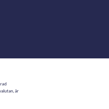
erad
valutan, är