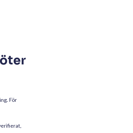
möter
ing. För
erifierat,