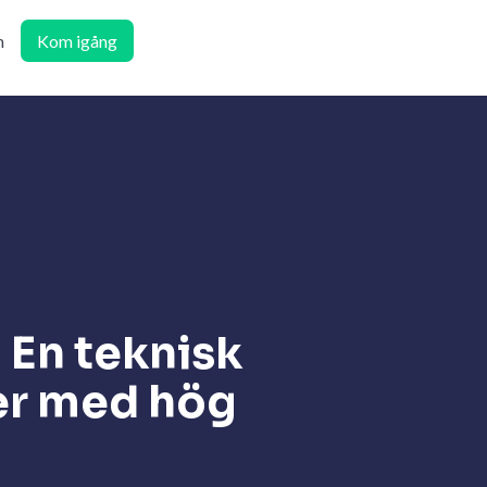
n
Kom igång
: En teknisk
er med hög