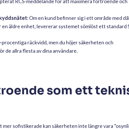
pterat RCS-meddelande för att maximera förtroende och
skyddsnätet:
Om en kund befinner sig i ett område med då
 en äldre enhet, levererar systemet sömlöst ett standard
100-procentiga räckvidd, men du höjer säkerheten och
 de allra flesta av dina användare.
rtroende som ett tekni
llt mer sofistikerade kan säkerheten inte längre vara ”osynl