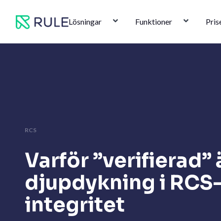
Hoppa
till
Lösningar
Funktioner
Pris
innehåll
RCS
Varför ”verifierad” 
djupdykning i RCS
integritet