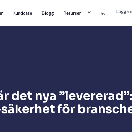
Logga i
er
Kundcase
Blogg
Resurser
Sv
är det nya ”levererad”
-säkerhet för bransch