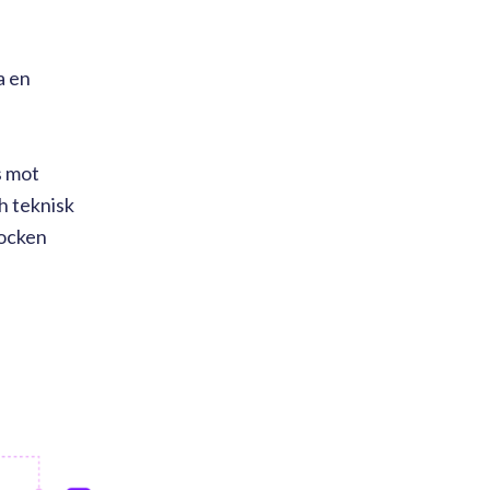
a en
s mot
h teknisk
bocken