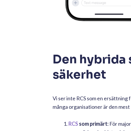
Den hybrida 
säkerhet
Vi ser inte RCS som en ersättning
många organisationer är den mest e
RCS
som primärt:
För major