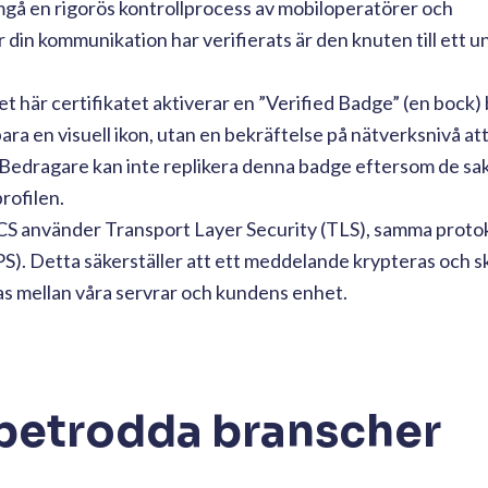
å en rigorös kontrollprocess av mobiloperatörer och
din kommunikation har verifierats är den knuten till ett uni
t här certifikatet aktiverar en ”Verified Badge” (en bock) 
ara en visuell ikon, utan en bekräftelse på nätverksnivå at
. Bedragare kan inte replikera denna badge eftersom de sa
rofilen.
S använder Transport Layer Security (TLS), samma protok
). Detta säkerställer att ett meddelande krypteras och s
as mellan våra servrar och kundens enhet.
 betrodda branscher