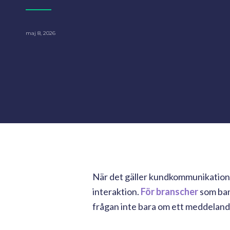
maj 8, 2026
När det gäller kundkommunikation rör
interaktion.
För branscher
som bank
frågan inte bara om ett meddelande