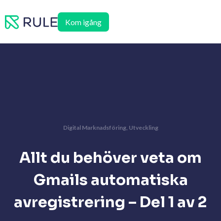
Hoppa
till
Kom igång
innehåll
Digital Marknadsföring
,
Utveckling
Allt du behöver veta om
Gmails automatiska
avregistrering – Del 1 av 2