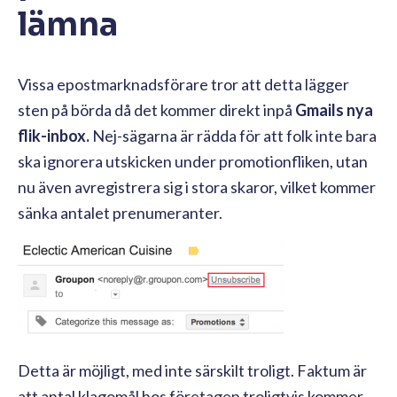
lämna
Vissa epostmarknadsförare tror att detta lägger
sten på börda då det kommer direkt inpå
Gmails nya
flik-inbox.
Nej-sägarna är rädda för att folk inte bara
ska ignorera utskicken under promotionfliken, utan
nu även avregistrera sig i stora skaror, vilket kommer
sänka antalet prenumeranter.
Detta är möjligt, med inte särskilt troligt. Faktum är
att antal klagomål hos företagen troligtvis kommer