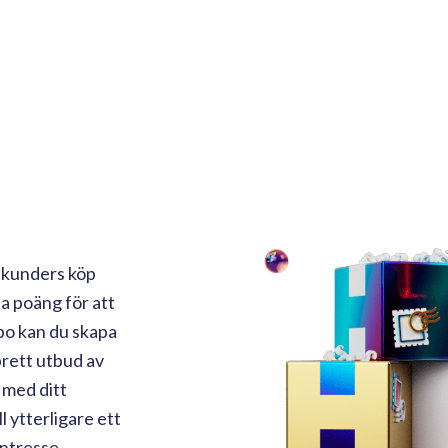
a kunders köp
na poäng för att
tpo kan du skapa
brett utbud av
 med ditt
 ytterligare ett
intresse.