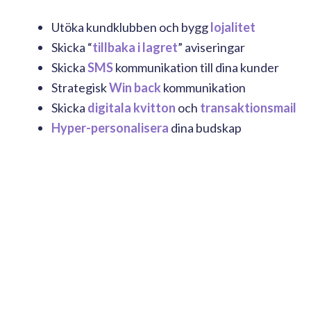
Utöka kundklubben och bygg
lojalitet
Skicka “
tillbaka i lagret
” aviseringar
Skicka
SMS
kommunikation till dina kunder
Strategisk
Win back
kommunikation
Skicka
digitala kvitton
och
transaktionsmail
Hyper-personalisera
dina budskap