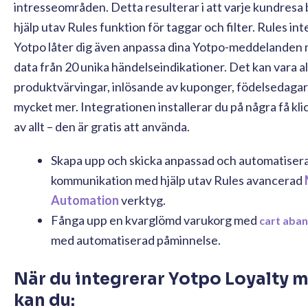
intresseområden. Detta resulterar i att varje kundresa 
hjälp utav Rules funktion för taggar och filter. Rules i
Yotpo låter dig även anpassa dina Yotpo-meddelanden 
data från 20 unika händelseindikationer. Det kan vara al
produktvärvingar, inlösande av kuponger, födelsedagar
mycket mer. Integrationen installerar du på några få kli
av allt – den är gratis att använda.
Skapa upp och skicka anpassad och automatiser
kommunikation med hjälp utav Rules avancerad
Automation
verktyg.
Fånga upp en kvarglömd varukorg med
cart aba
med automatiserad påminnelse.
När du integrerar Yotpo Loyalty 
kan du: