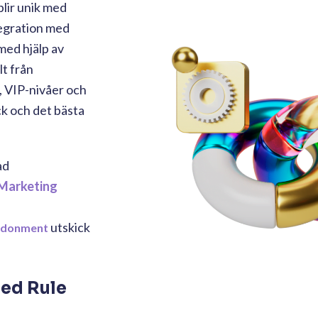
blir unik med
ntegration med
med hjälp av
lt från
, VIP-nivåer och
ck och det bästa
ad
Marketing
utskick
ndonment
med Rule