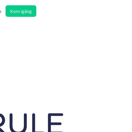
n
Kom igång