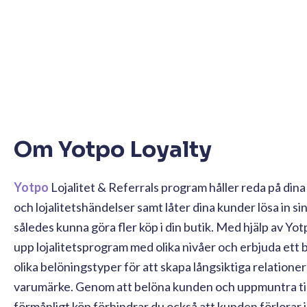
Om Yotpo Loyalty
Yotpo
Lojalitet & Referrals program håller reda på din
och lojalitetshändelser samt låter dina kunder lösa in si
således kunna göra fler köp i din butik. Med hjälp av Yo
upp lojalitetsprogram med olika nivåer och erbjuda ett 
olika belöningstyper för att skapa långsiktiga relationer
varumärke. Genom att belöna kunden och uppmuntra till
förmånligt köp förhindrar du också att kunden förlorar 