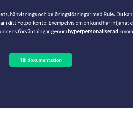
litets, hänvisnings och belöningslösningar med Rule. Du ka
ar i ditt Yotpo-konto. Exempelvis om en kund har intjänat e
a kundens förväntningar genom
hyperpersonaliserad
kommu
Till dokumentation