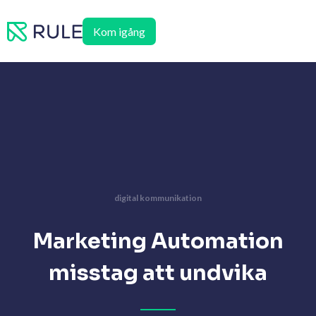
Hoppa
till
Kom igång
innehåll
digital kommunikation
Marketing Automation
misstag att undvika