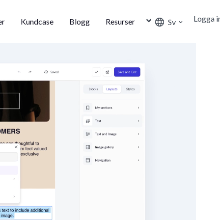
Logga i
er
Kundcase
Blogg
Resurser
Sv
t och
öring
ch Marketing
 och skapar