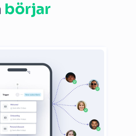
a
börjar