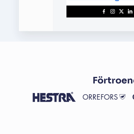
Starta gratis
Boka demo
Förtroen