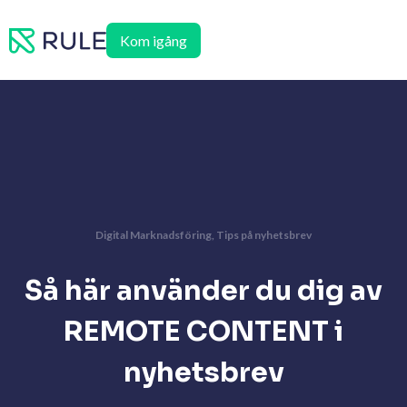
Hoppa
till
Kom igång
innehåll
Digital Marknadsföring
,
Tips på nyhetsbrev
Så här använder du dig av
REMOTE CONTENT i
nyhetsbrev