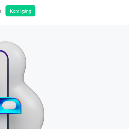
n
Kom igång