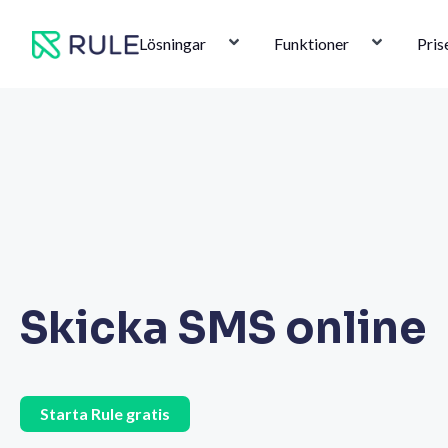
Hoppa
till
Lösningar
Funktioner
Pris
innehåll
Skicka SMS online
Starta Rule gratis