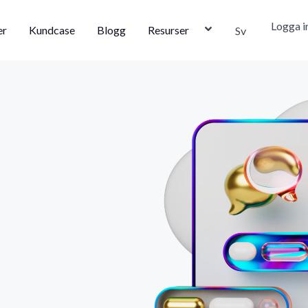
Logga i
er
Kundcase
Blogg
Resurser
Sv