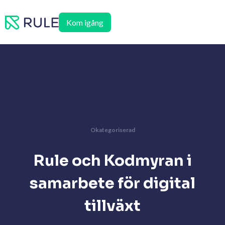
Hoppa
till
Kom igång
innehåll
Okategoriserad
Rule och Kodmyran i
samarbete för digital
tillväxt