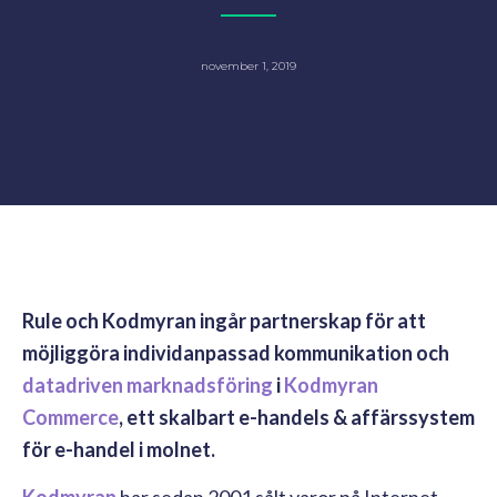
november 1, 2019
Rule och Kodmyran ingår partnerskap för att
möjliggöra individanpassad kommunikation och
datadriven marknadsföring
i
Kodmyran
Commerce
, ett skalbart e-handels & affärssystem
för e-handel i molnet.
Kodmyran
har sedan 2001 sålt varor på Internet,