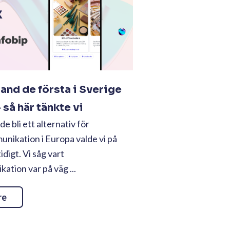
land de första i Sverige
så här tänkte vi
e bli ett alternativ för
nikation i Europa valde vi på
tidigt. Vi såg vart
tion var på väg ...
re