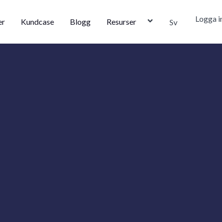
Logga i
er
Kundcase
Blogg
Resurser
Sv