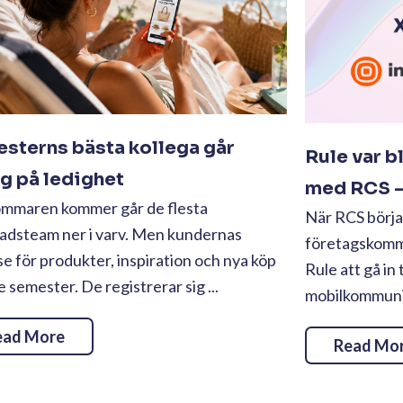
sterns bästa kollega går
Rule var b
ig på ledighet
med RCS – 
ommaren kommer går de flesta
När RCS börjad
adsteam ner i varv. Men kundernas
företagskommu
se för produkter, inspiration och nya köp
Rule att gå in 
te semester. De registrerar sig ...
mobilkommunika
ead More
Read Mo