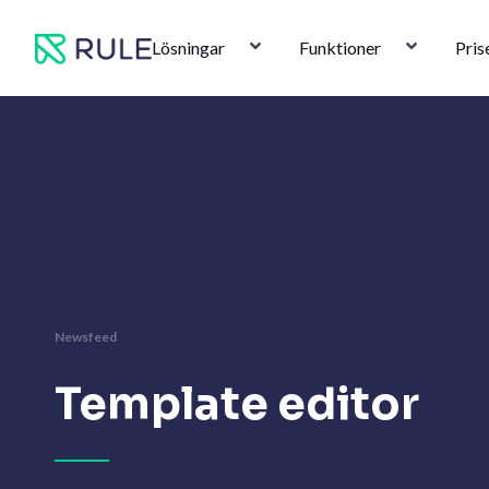
Hoppa
till
Lösningar
Funktioner
Pris
innehåll
Newsfeed
Template editor