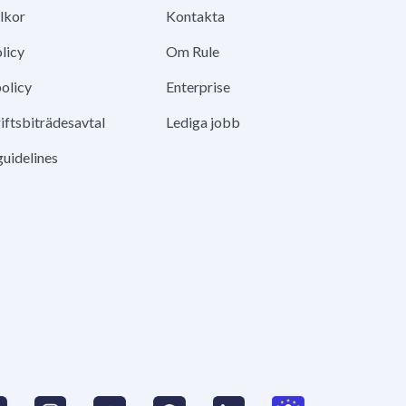
lkor
Kontakta
licy
Om Rule
olicy
Enterprise
ftsbiträdesavtal
Lediga jobb
guidelines