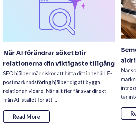
Seme
När AI förändrar söket blir
aldr
relationerna din viktigaste tillgång
När s
SEO hjälper människor att hitta ditt innehåll. E-
markn
postmarknadsföring hjälper dig att bygga
intres
relationen vidare. När allt fler får svar direkt
tar in
från AI istället för att ...
R
Read More