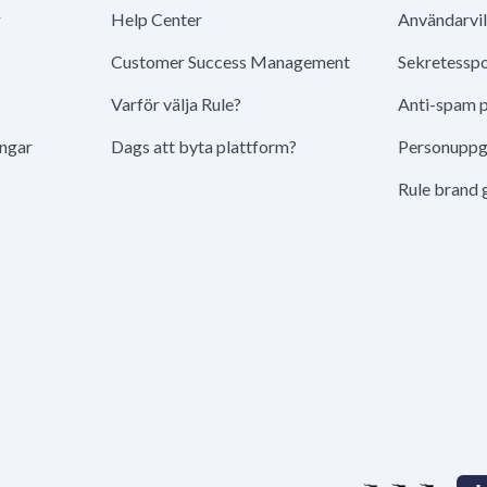
g
Help Center
Användarvil
Customer Success Management
Sekretesspo
Varför välja Rule?
Anti-spam p
ingar
Dags att byta plattform?
Personuppgi
Rule brand 