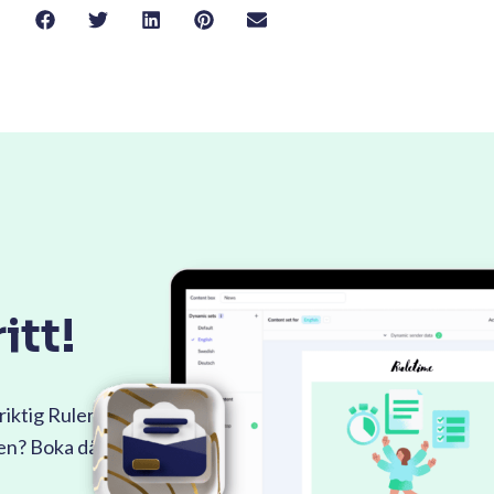
itt!
riktig Ruler
men? Boka då en