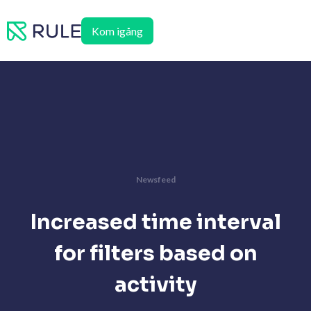
Hoppa
till
Kom igång
innehåll
Newsfeed
Increased time interval
for filters based on
activity