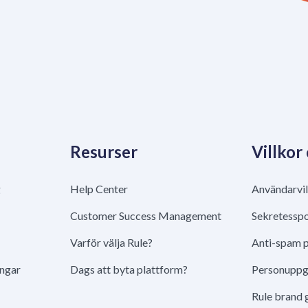
Resurser
Villkor
g
Help Center
Användarvil
Customer Success Management
Sekretesspo
Varför välja Rule?
Anti-spam p
ingar
Dags att byta plattform?
Personuppgi
Rule brand 