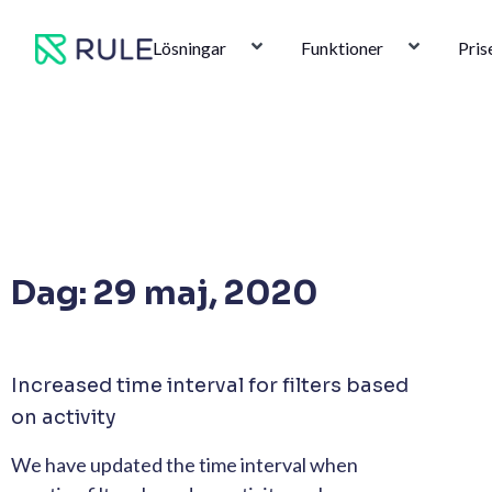
Hoppa
till
Lösningar
Funktioner
Pris
innehåll
Dag: 29 maj, 2020
Increased time interval for filters based
on activity
We have updated the time interval when