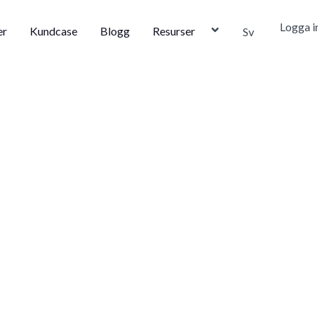
Logga i
er
Kundcase
Blogg
Resurser
Sv