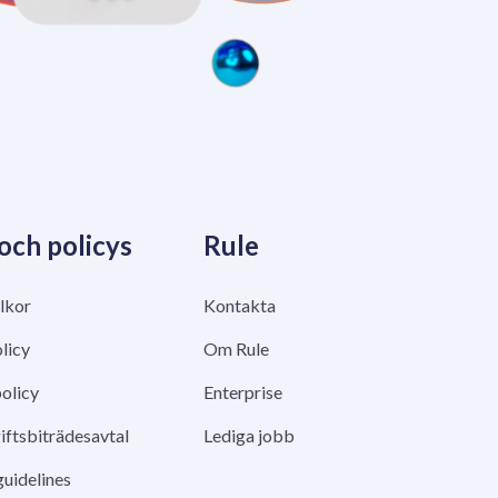
 och policys
Rule
lkor
Kontakta
licy
Om Rule
olicy
Enterprise
ftsbiträdesavtal
Lediga jobb
guidelines