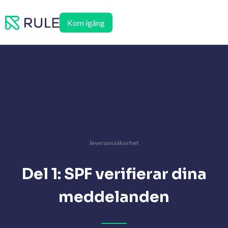
Hoppa
till
Kom igång
innehåll
leveranssäkerhet
Del 1: SPF verifierar dina
meddelanden