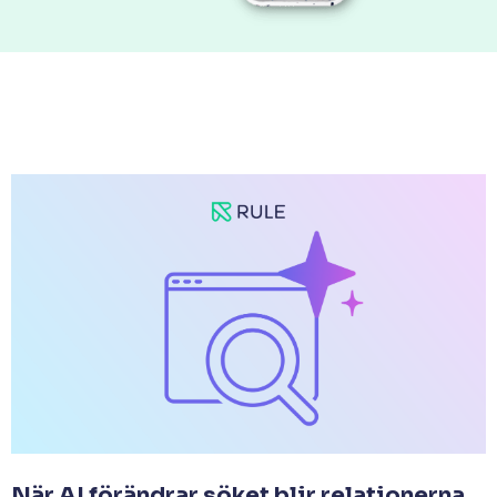
När AI förändrar söket blir relationerna