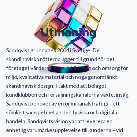
Utmaning
Sandqvist grundades 2004 i Sverige. De
skandinaviska rötterna ligger till grund för det
företaget värderar mest; hållbarhet och omsorg för
miljö, kvalitativa material och noga genomtänkt
skandinavisk design. I takt med att bolaget,
kundklubben och försäljningskanalerna växte, insåg
Sandqvist behovet av en omnikanalstrategi – ett
sömlöst samspel mellan den fysiska och digitala
handeln. Sandqvists vision var att leverera en
enhetlig varumärkesupplevelse till kunderna – vid