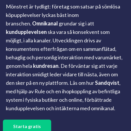
Mönstret är tydligt: företag som satsar på sömlösa
köpupplevelser lyckas bäst inom
branschen.
Omnikanal
grundar sig i att
kundupplevelsen
ska vara så konsekvent som
möjligt, i alla kanaler.
Utvecklingen drivs av
konsumentens efterfrågan om en sammanflätad,
behaglig och personlig interaktion med varumärket,
genom hela
kundresan
. De förväntar sig att varje
interaktion smidigt leder vidare till nästa, även om
den sker på en ny plattform.
Läs om hur
Sandqvist
,
med hjälp av Rule och en ihopkoppling av befintliga
system i fysiska butiker och online,
förbättrade
kundupplevelsen och intäkterna med omnikanal.
Starta gratis