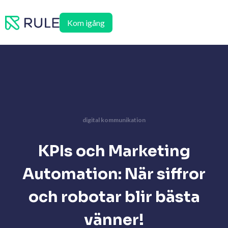
Hoppa
till
Kom igång
innehåll
digital kommunikation
KPIs och Marketing
Automation: När siffror
och robotar blir bästa
vänner!