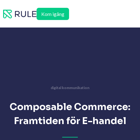
Hoppa
till
Kom igång
innehåll
digital kommunikation
Composable Commerce:
Framtiden för E-handel