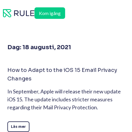
Hoppa
till
Kom igång
innehåll
Dag: 18 augusti, 2021
How to Adapt to the iOS 15 Email Privacy
Changes
In September, Apple will release their new update
iOS 15. The update includes stricter measures
regarding their Mail Privacy Protection.
Läs mer