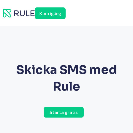
Hoppa
till
Kom igång
innehåll
Skicka SMS med
Rule
Starta gratis