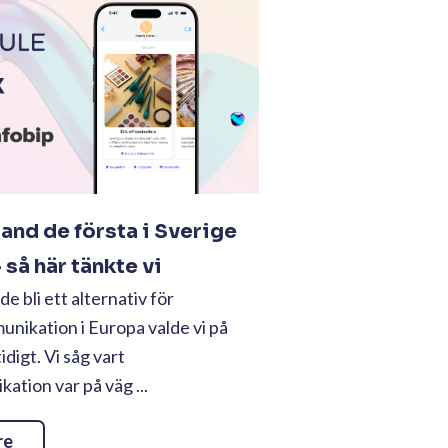
land de första i Sverige
så här tänkte vi
e bli ett alternativ för
nikation i Europa valde vi på
tidigt. Vi såg vart
tion var på väg ...
re