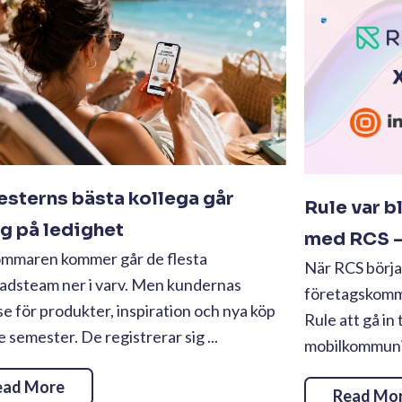
sterns bästa kollega går
Rule var b
ig på ledighet
med RCS – 
ommaren kommer går de flesta
När RCS börjad
adsteam ner i varv. Men kundernas
företagskommu
se för produkter, inspiration och nya köp
Rule att gå in 
te semester. De registrerar sig ...
mobilkommunika
ead More
Read Mo