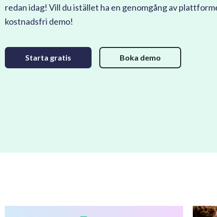
redan idag! Vill du istället ha en genomgång av plattfor
kostnadsfri demo!
Starta gratis
Boka demo