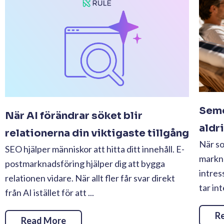
Seme
När AI förändrar söket blir
aldr
relationerna din viktigaste tillgång
När s
SEO hjälper människor att hitta ditt innehåll. E-
markn
postmarknadsföring hjälper dig att bygga
intres
relationen vidare. När allt fler får svar direkt
tar in
från AI istället för att ...
R
Read More