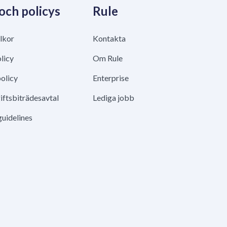
 och policys
Rule
lkor
Kontakta
licy
Om Rule
olicy
Enterprise
ftsbiträdesavtal
Lediga jobb
guidelines