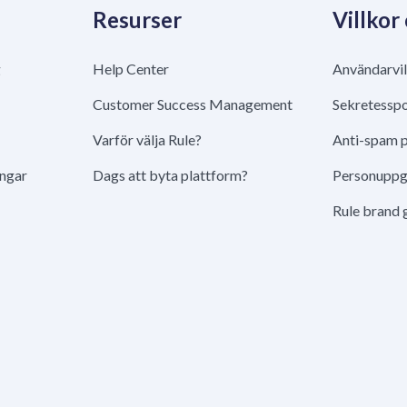
Resurser
Villkor
g
Help Center
Användarvil
Customer Success Management
Sekretesspo
Varför välja Rule?
Anti-spam p
ingar
Dags att byta plattform?
Personuppgi
Rule brand 