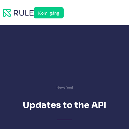
Hoppa
till
Kom igång
innehåll
Newsfeed
Updates to the API