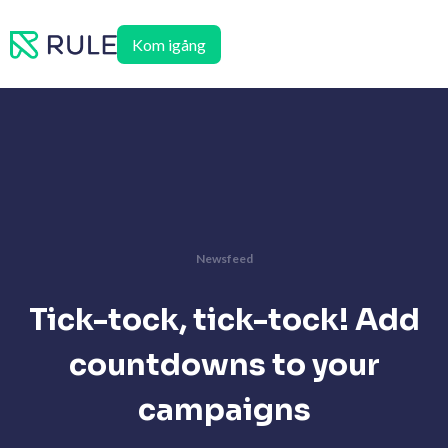
Hoppa
till
Kom igång
innehåll
Newsfeed
Tick-tock, tick-tock! Add
countdowns to your
campaigns