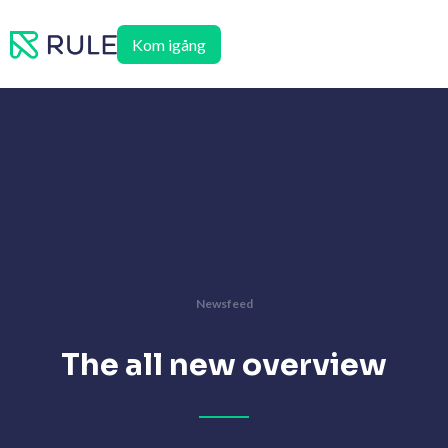
Hoppa
till
Kom igång
innehåll
Newsfeed
The all new overview