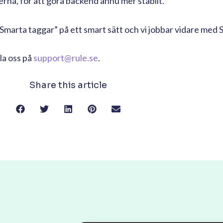
erna, för att göra backend ännu mer stabilt.
Smarta taggar” på ett smart sätt och vi jobbar vidare med S
la oss på
support@rule.se
.
Share this article