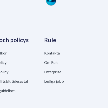
 och policys
Rule
lkor
Kontakta
licy
Om Rule
olicy
Enterprise
ftsbiträdesavtal
Lediga jobb
guidelines