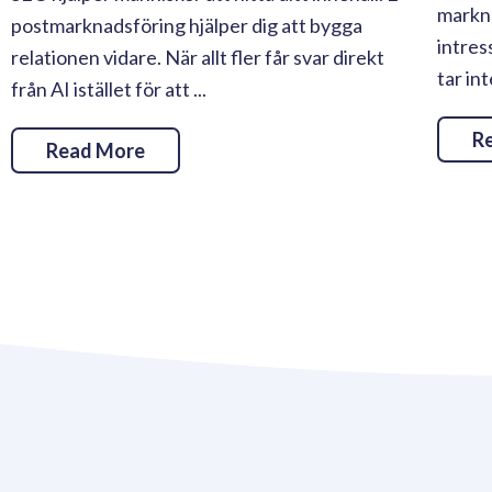
markn
postmarknadsföring hjälper dig att bygga
intres
relationen vidare. När allt fler får svar direkt
tar in
från AI istället för att ...
R
Read More