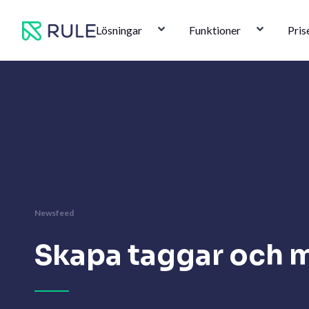
Hoppa
till
Lösningar
Funktioner
Pris
innehåll
Newsfeed
Skapa taggar och m