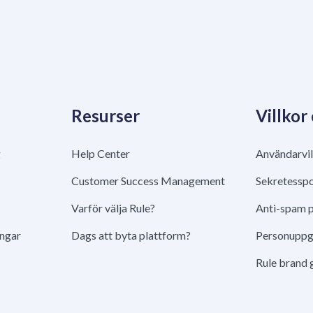
Resurser
Villkor
g
Help Center
Användarvil
Customer Success Management
Sekretesspo
Varför välja Rule?
Anti-spam p
ingar
Dags att byta plattform?
Personuppgi
Rule brand 