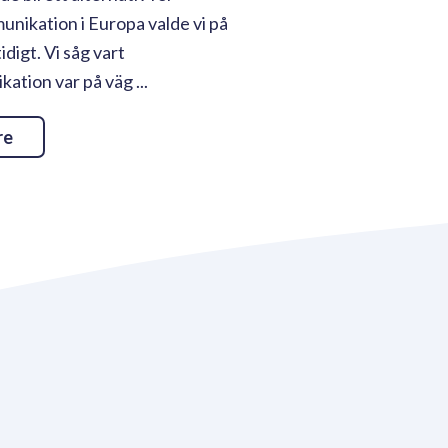
nikation i Europa valde vi på
tidigt. Vi såg vart
tion var på väg ...
re