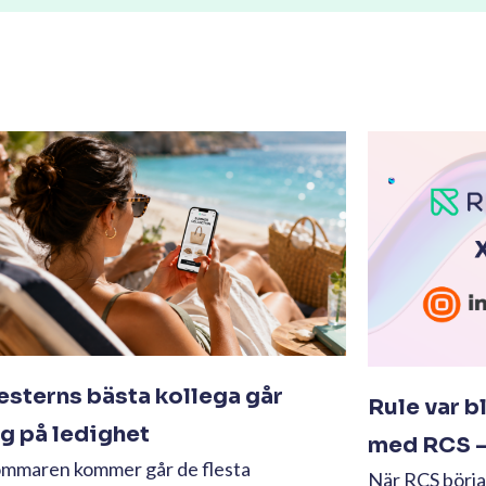
sterns bästa kollega går
Rule var b
ig på ledighet
med RCS – 
ommaren kommer går de flesta
När RCS börjad