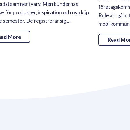
adsteam ner i varv. Men kundernas
företagskommu
se för produkter, inspiration och nya köp
Rule att gå in 
te semester. De registrerar sig ...
mobilkommunika
ead More
Read Mo