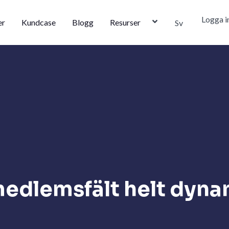
Logga i
er
Kundcase
Blogg
Resurser
Sv
edlemsfält helt dyna