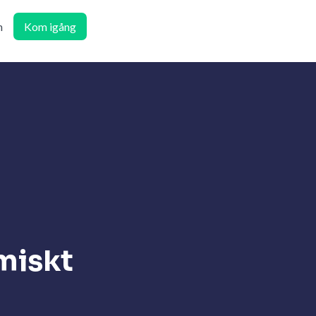
n
Kom igång
miskt