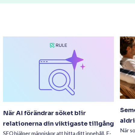
Seme
När AI förändrar söket blir
aldr
relationerna din viktigaste tillgång
När s
SEO hjälper människor att hitta ditt innehåll. E-