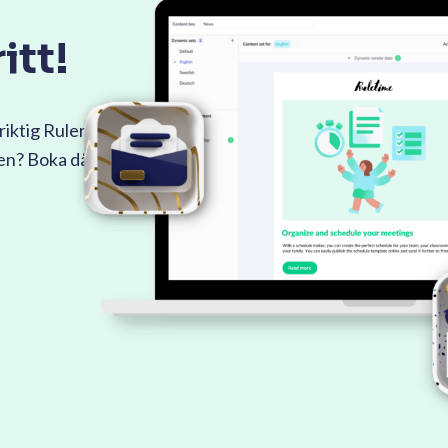
itt!
riktig Ruler
men? Boka då en