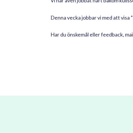
Vi har även jobbat hårt bakom kuliss
Denna vecka jobbar vi med att visa ”
Har du önskemål eller feedback, mai