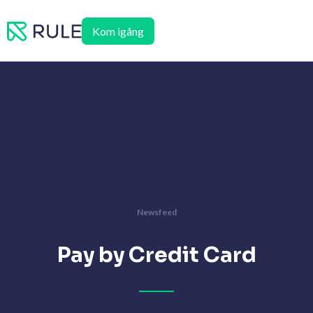
Hoppa
till
Kom igång
innehåll
Newsfeed
Pay by Credit Card