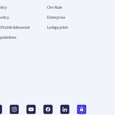
licy
Om Rule
olicy
Enterprise
ftsbiträdesavtal
Lediga jobb
guidelines