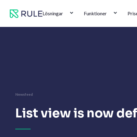
Hoppa
till
Lösningar
Funktioner
Pris
innehåll
Newsfeed
List view is now de