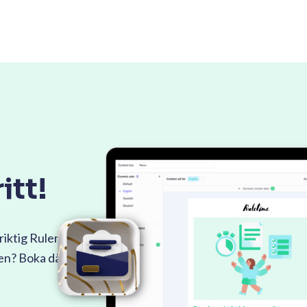
itt!
riktig Ruler
men? Boka då en