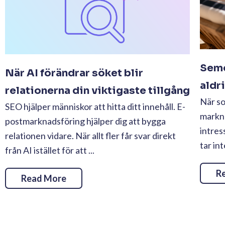
Seme
När AI förändrar söket blir
aldr
relationerna din viktigaste tillgång
När s
SEO hjälper människor att hitta ditt innehåll. E-
markn
postmarknadsföring hjälper dig att bygga
intres
relationen vidare. När allt fler får svar direkt
tar in
från AI istället för att ...
R
Read More