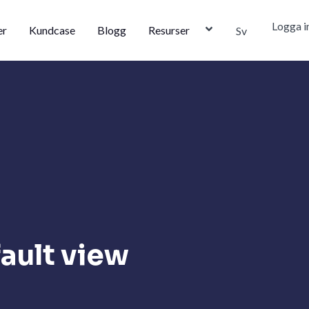
Logga i
er
Kundcase
Blogg
Resurser
Sv
fault view