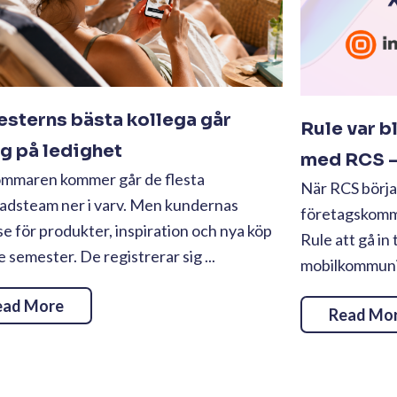
sterns bästa kollega går
Rule var b
ig på ledighet
med RCS – 
ommaren kommer går de flesta
När RCS börjad
adsteam ner i varv. Men kundernas
företagskommu
se för produkter, inspiration och nya köp
Rule att gå in 
te semester. De registrerar sig ...
mobilkommunika
ead More
Read Mo