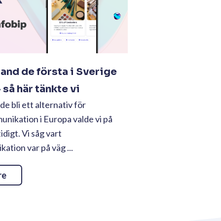
land de första i Sverige
så här tänkte vi
e bli ett alternativ för
nikation i Europa valde vi på
tidigt. Vi såg vart
tion var på väg ...
re