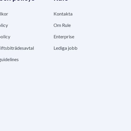
lkor
Kontakta
licy
Om Rule
olicy
Enterprise
ftsbiträdesavtal
Lediga jobb
guidelines