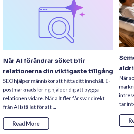
Seme
När AI förändrar söket blir
aldr
relationerna din viktigaste tillgång
När s
SEO hjälper människor att hitta ditt innehåll. E-
markn
postmarknadsföring hjälper dig att bygga
intres
relationen vidare. När allt fler får svar direkt
tar in
från AI istället för att ...
R
Read More