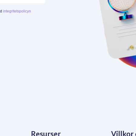
ed
integritetspolicyn
Resurser
Villkor