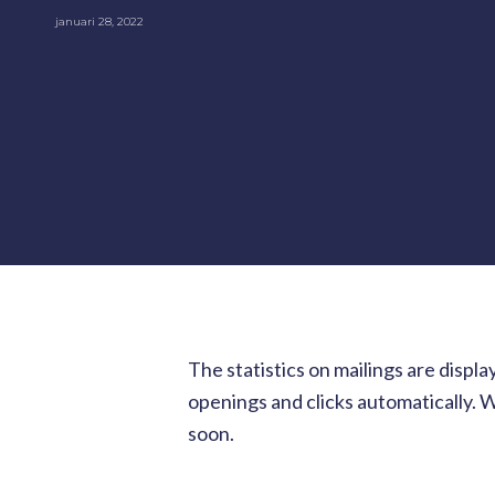
januari 28, 2022
The statistics on mailings are displa
openings and clicks automatically. W
soon.