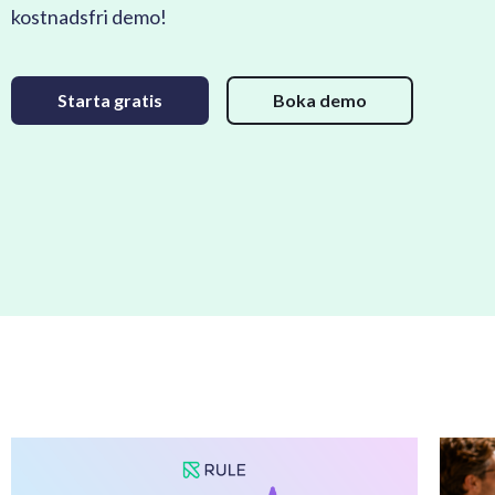
kostnadsfri demo!
Starta gratis
Boka demo