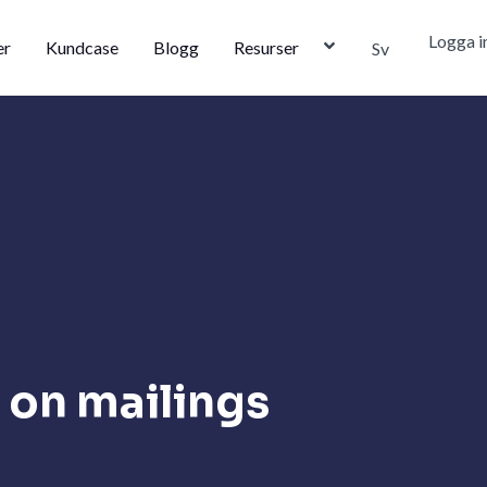
Logga i
er
Kundcase
Blogg
Resurser
Sv
s on mailings