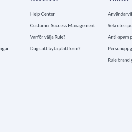
g
Help Center
Användarvil
Customer Success Management
Sekretesspo
Varför välja Rule?
Anti-spam p
ingar
Dags att byta plattform?
Personuppgi
Rule brand 