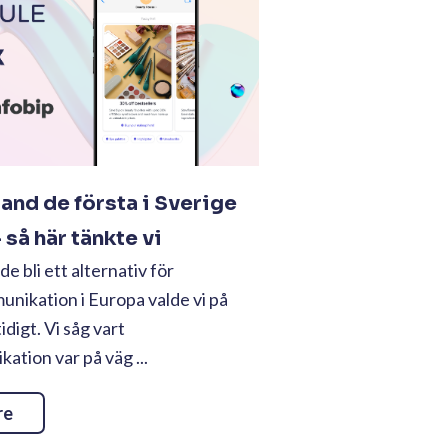
land de första i Sverige
så här tänkte vi
e bli ett alternativ för
nikation i Europa valde vi på
tidigt. Vi såg vart
tion var på väg ...
re