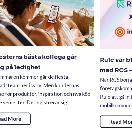
sterns bästa kollega går
Rule var b
ig på ledighet
med RCS – 
ommaren kommer går de flesta
När RCS börjad
adsteam ner i varv. Men kundernas
företagskommu
se för produkter, inspiration och nya köp
Rule att gå in 
te semester. De registrerar sig ...
mobilkommunika
ead More
Read Mo