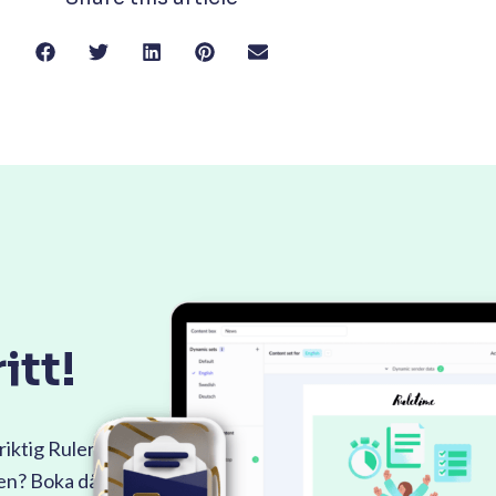
itt!
riktig Ruler
men? Boka då en