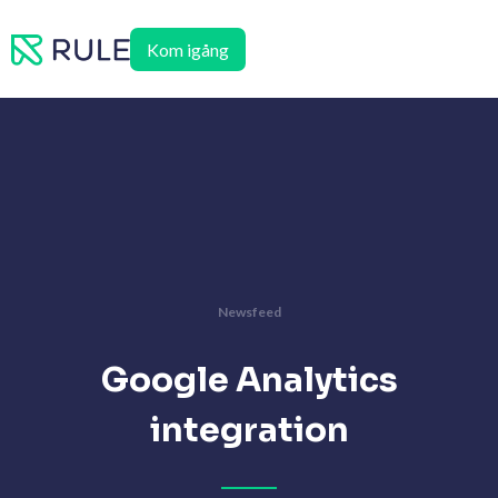
Hoppa
till
Kom igång
innehåll
Newsfeed
Google Analytics
integration