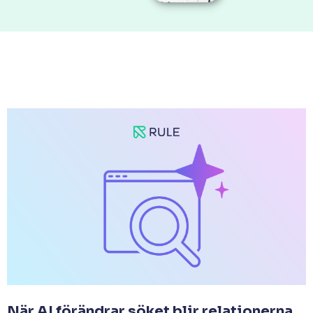
När AI förändrar söket blir relationerna