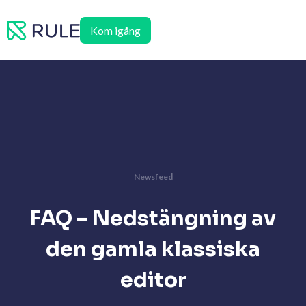
Hoppa
till
Kom igång
innehåll
Newsfeed
FAQ – Nedstängning av
den gamla klassiska
editor