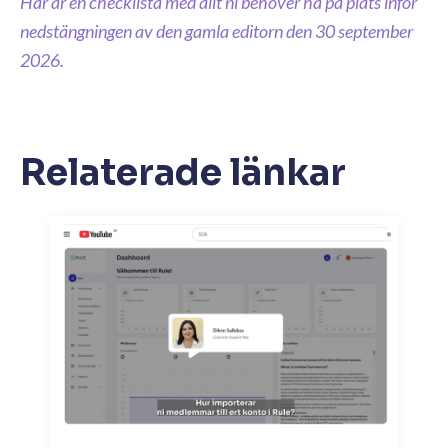
Här är en checklista med allt ni behöver ha på plats inför
nedstängningen av den gamla editorn den 30 september
2026.
Relaterade länkar