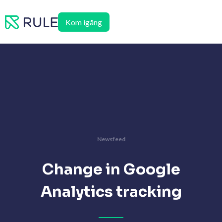
Hoppa
till
Kom igång
innehåll
Newsfeed
Change in Google
Analytics tracking