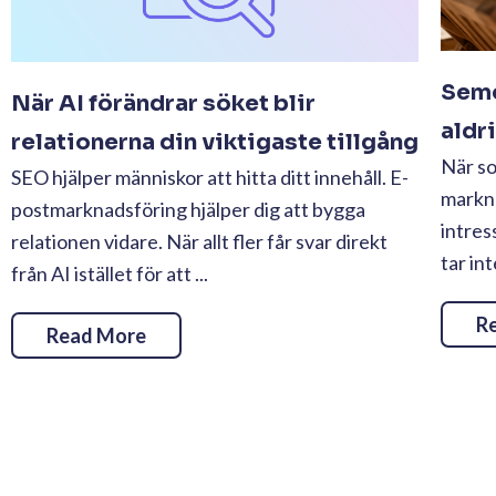
Seme
När AI förändrar söket blir
aldr
relationerna din viktigaste tillgång
När s
SEO hjälper människor att hitta ditt innehåll. E-
markn
postmarknadsföring hjälper dig att bygga
intres
relationen vidare. När allt fler får svar direkt
tar in
från AI istället för att ...
R
Read More