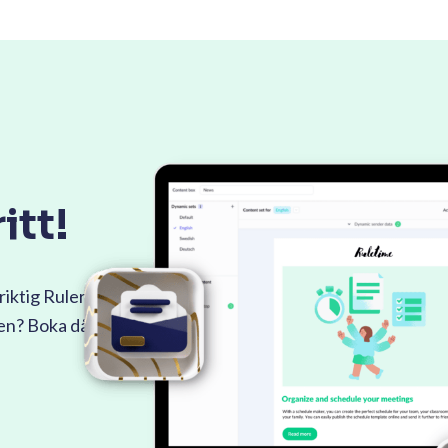
itt!
riktig Ruler
men? Boka då en