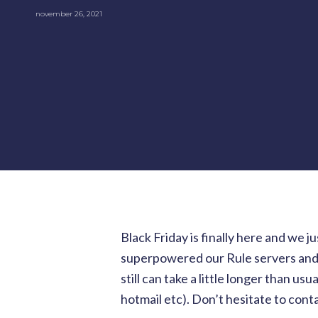
november 26, 2021
Black Friday is finally here and we 
superpowered our Rule servers and 
still can take a little longer than us
hotmail etc). Don’t hesitate to cont