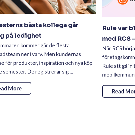
sterns bästa kollega går
Rule var b
ig på ledighet
med RCS – 
ommaren kommer går de flesta
När RCS börjad
adsteam ner i varv. Men kundernas
företagskommu
se för produkter, inspiration och nya köp
Rule att gå in 
te semester. De registrerar sig ...
mobilkommunika
ead More
Read Mo