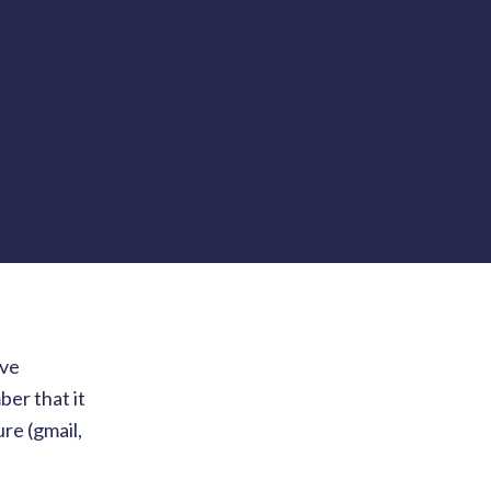
ave
er that it
ure (gmail,