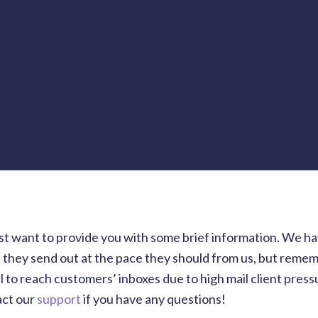
just want to provide you with some brief information. We h
they send out at the pace they should from us, but rememb
ual to reach customers’ inboxes due to high mail client press
act our
support
if you have any questions!