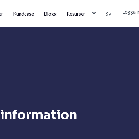
Logga i
er
Kundcase
Blogg
Resurser
Sv
y information