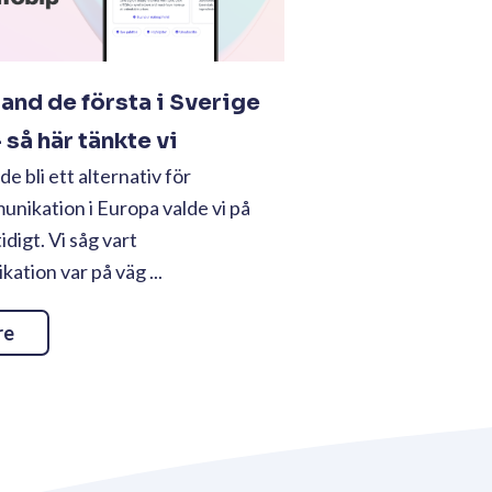
land de första i Sverige
så här tänkte vi
e bli ett alternativ för
nikation i Europa valde vi på
tidigt. Vi såg vart
tion var på väg ...
re