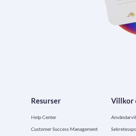
Resurser
Villkor
g
Help Center
Användarvil
Customer Success Management
Sekretesspo