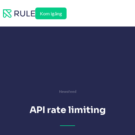
Hoppa
till
Kom igång
innehåll
Newsfeed
API rate limiting