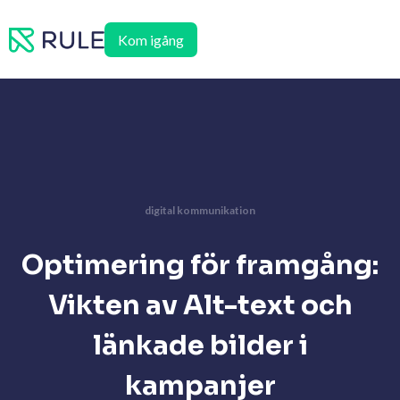
Hoppa
till
Kom igång
innehåll
digital kommunikation
Optimering för framgång:
Vikten av Alt-text och
länkade bilder i
kampanjer