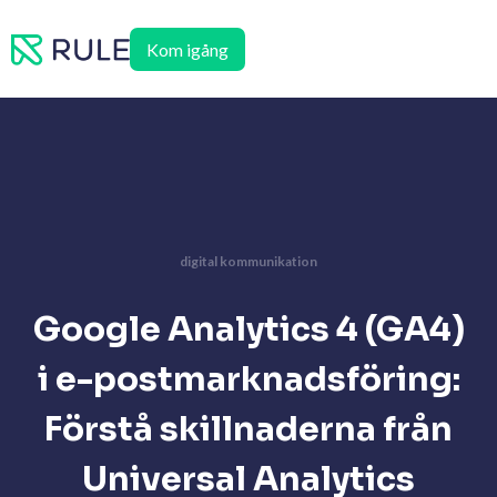
Hoppa
till
Kom igång
innehåll
digital kommunikation
Google Analytics 4 (GA4)
i e-postmarknadsföring:
Förstå skillnaderna från
Universal Analytics