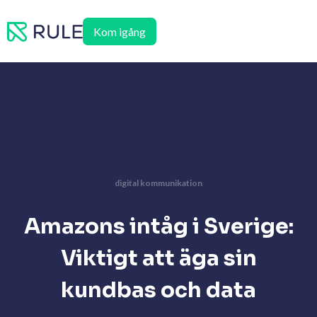
Hoppa
till
Kom igång
innehåll
digital kommunikation
Amazons intåg i Sverige:
Viktigt att äga sin
kundbas och data