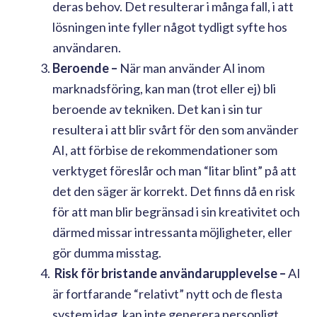
deras behov. Det resulterar i många fall, i att
lösningen inte fyller något tydligt syfte hos
användaren.
Beroende –
När man använder AI inom
marknadsföring, kan man (trot eller ej) bli
beroende av tekniken. Det kan i sin tur
resultera i att blir svårt för den som använder
AI, att förbise de rekommendationer som
verktyget föreslår och man “litar blint” på att
det den säger är korrekt. Det finns då en risk
för att man blir begränsad i sin kreativitet och
därmed missar intressanta möjligheter, eller
gör dumma misstag.
Risk för bristande användarupplevelse –
AI
är fortfarande “relativt” nytt och de flesta
system idag, kan inte generera personligt