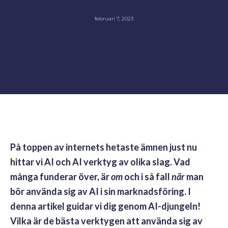
februari 7, 2023
På toppen av internets hetaste ämnen just nu
hittar vi AI och AI verktyg av olika slag. Vad
många funderar över, är
om
och i så fall
när
man
bör använda sig av AI i sin marknadsföring. I
denna artikel guidar vi dig genom AI-djungeln!
Vilka är de bästa verktygen att använda sig av