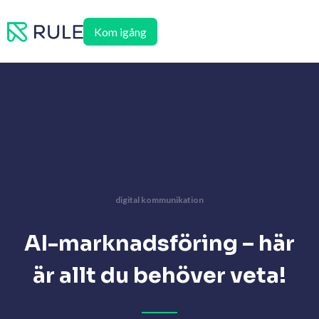
Hoppa
till
Kom igång
innehåll
digital kommunikation
AI-marknadsföring – här
är allt du behöver veta!