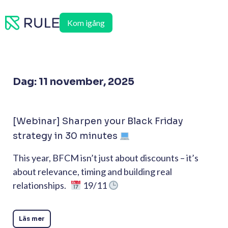
Hoppa
till
Kom igång
innehåll
Dag: 11 november, 2025
[Webinar] Sharpen your Black Friday
strategy in 30 minutes
This year, BFCM isn’t just about discounts – it’s
about relevance, timing and building real
relationships.
19/11
Läs mer