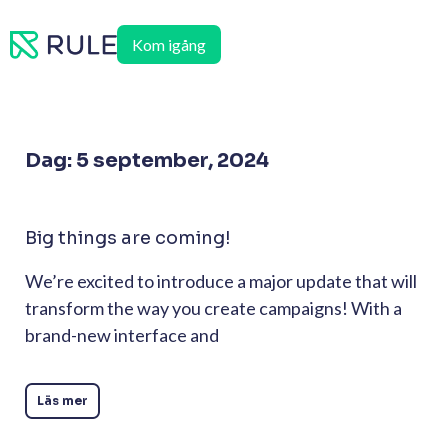
Hoppa
till
Kom igång
innehåll
Dag: 5 september, 2024
Big things are coming!
We’re excited to introduce a major update that will
transform the way you create campaigns! With a
brand-new interface and
Läs mer