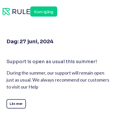
Hoppa
till
Kom igång
innehåll
Dag: 27 juni, 2024
Support is open as usual this summer!
During the summer, our support will remain open
just as usual. We always recommend our customers
to visit our Help
Läs mer