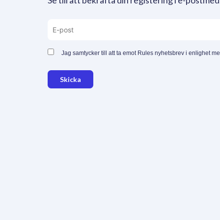
Se till att bekräfta din registering i e-postmed
Jag samtycker till att ta emot Rules nyhetsbrev i enlighet m
Skicka