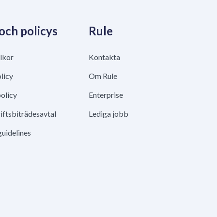
 och policys
Rule
lkor
Kontakta
licy
Om Rule
olicy
Enterprise
ftsbiträdesavtal
Lediga jobb
guidelines