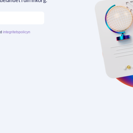
delandet i din inkorg.
ed
integritetspolicyn