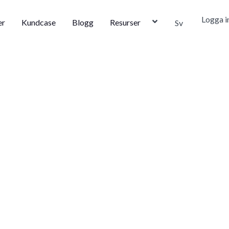
Logga i
er
Kundcase
Blogg
Resurser
Sv