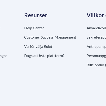
Resurser
Villkor
g
Help Center
Användarvil
Customer Success Management
Sekretesspo
Varför välja Rule?
Anti-spam p
ingar
Dags att byta plattform?
Personuppgi
Rule brand 