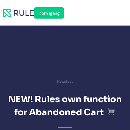
Hoppa
till
Kom igång
innehåll
Newsfeed
NEW! Rules own function
for Abandoned Cart